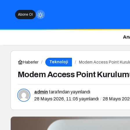
Abone Ol
An
du
Teknoloji
Haberler
Modem Access Point Kurulum
nu seçin.
Modem Access Point Kurulumu 
u
 seçin.
admin
tarafından yayınlandı
28 Mayıs 2026, 11:05
yayınlandı
28 Mayıs 202
du
u seçin.